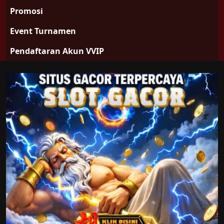
Promosi
Event Turnamen
Pendaftaran Akun VVIP