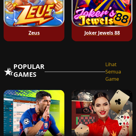
Zeus
Joker Jewels 88
Lihat
POPULAR
Semua
GAMES
Game