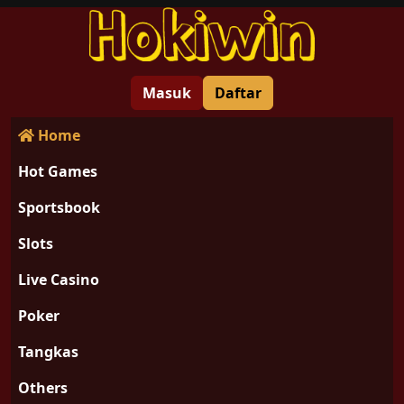
Masuk
Daftar
Home
Hot Games
Sportsbook
Slots
Live Casino
Poker
Tangkas
Others