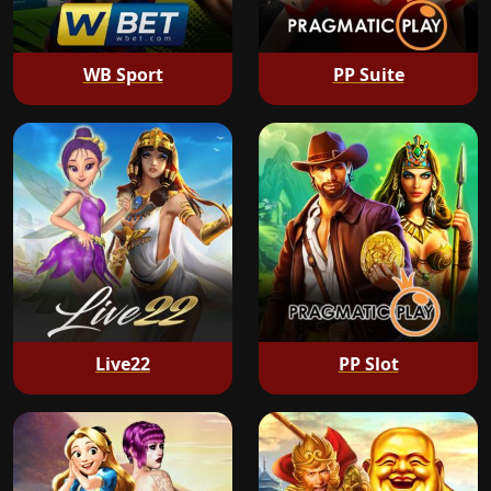
WB Sport
PP Suite
Live22
PP Slot