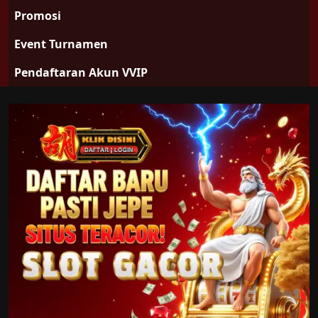
Promosi
Event Turnamen
Pendaftaran Akun VVIP