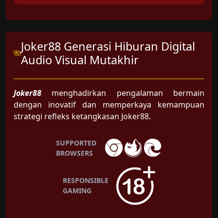
Joker88 Generasi Hiburan Digital
Audio Visual Mutakhir
Joker88
menghadirkan pengalaman bermain
dengan inovatif dan memperkaya kemampuan
strategi refleks ketangkasan Joker88.
SUPPORTED
BROWSERS
RESPONSIBLE
GAMING