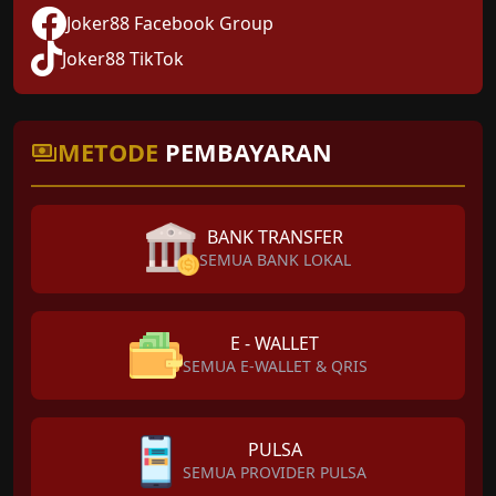
Joker88 Facebook Group
Joker88 TikTok
METODE
PEMBAYARAN
BANK TRANSFER
SEMUA BANK LOKAL
E - WALLET
SEMUA E-WALLET & QRIS
PULSA
SEMUA PROVIDER PULSA