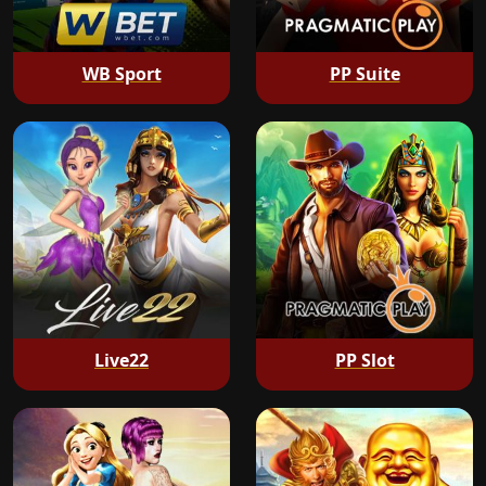
WB Sport
PP Suite
Live22
PP Slot