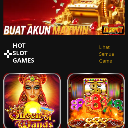
HOT
Lihat
SLOT
Semua
GAMES
Game